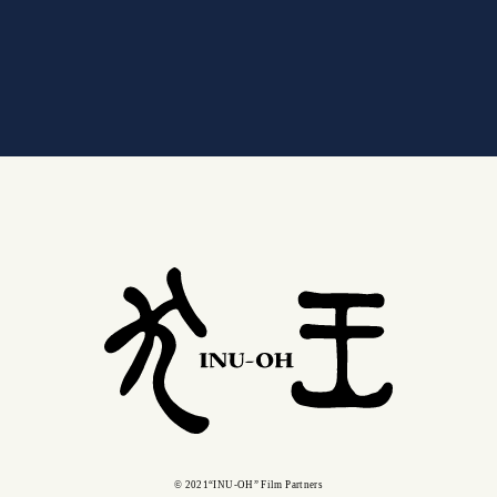
© 2021“INU-OH” Film Partners