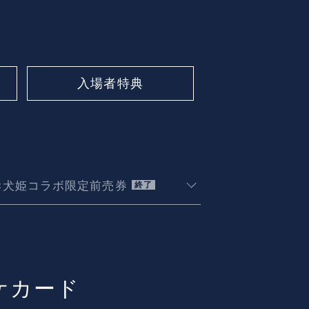
入場者特典
×犬姫コラボ
限定前売券
終了
ケカード