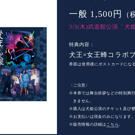
一般 1,500円
（
3/3(木)武道館公演「
特典内容：
犬王×女王蜂コラボ
券面は使用後にポストカードにな
〈ご注意〉
※本券では舞台挨拶などの特別興
きません。
※購入は犬姫公演のチケット及び
※お支払いは現金のみになります
※販売情報の詳細は
こちら
。