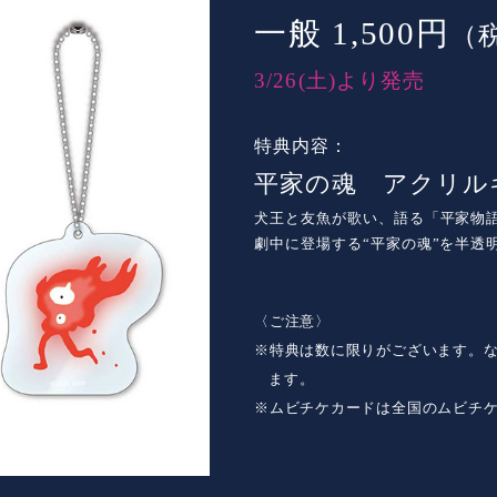
一般 1,500円
（
3/26(土)より発売
特典内容：
平家の魂 アクリル
犬王と友魚が歌い、語る「平家物
劇中に登場する“平家の魂”を半透
〈ご注意〉
※特典は数に限りがございます。
ます。
※ムビチケカードは全国のムビチ