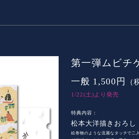
第一弾ムビチ
一般 1,500円
（
1/22(土)より発売
特典内容：
松本大洋描きおろし
絵巻物のような流麗なタッチで二