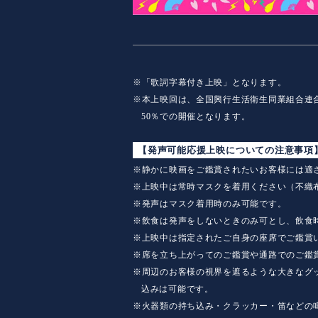
※「歌詞字幕付き上映」となります。
※本上映回は、全国興行生活衛生同業組合連
50％での開催となります。
【発声可能応援上映についての注意事項
※静かに映画をご鑑賞されたいお客様には適
※上映中は常時マスクを着用ください（不織
※発声はマスク着用時のみ可能です。
※飲食は発声をしないときのみ可とし、飲食
※上映中は指定されたご自身の座席でご鑑賞
※席を立ち上がってのご鑑賞や通路でのご鑑
※周辺のお客様の視界を遮るような大きなグ
込みは可能です。
※火器類の持ち込み・クラッカー・笛などの