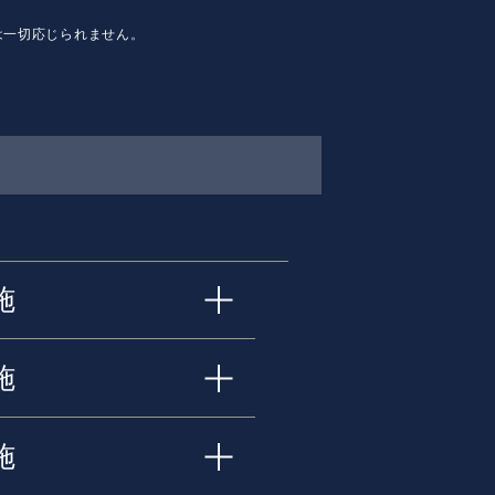
は一切応じられません。
施
施
施