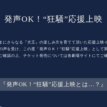
発声OK！“狂騒”応援上映
まにさらなる『犬王』の楽しみ方を育てて頂いた応援上映
の声を受け、この度「発声ＯＫ！”狂騒”応援上映」として
ご確認の上、チケット発売については各劇場サイトにてご
『発声OK！“狂騒”応援上映とは…？』